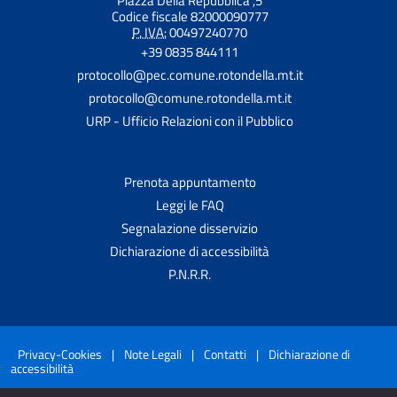
Piazza Della Repubblica ,5
Codice fiscale 82000090777
P. IVA:
00497240770
+39 0835 844111
protocollo@pec.comune.rotondella.mt.it
protocollo@comune.rotondella.mt.it
URP - Ufficio Relazioni con il Pubblico
Prenota appuntamento
Leggi le FAQ
Segnalazione disservizio
Dichiarazione di accessibilità
P.N.R.R.
Privacy-Cookies
|
Note Legali
|
Contatti
|
Dichiarazione di
accessibilità