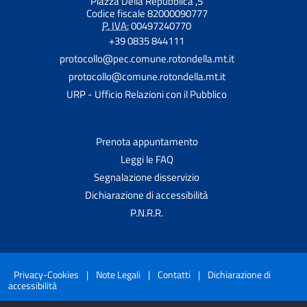
Piazza Della Repubblica ,5
Codice fiscale 82000090777
P. IVA:
00497240770
+39 0835 844111
protocollo@pec.comune.rotondella.mt.it
protocollo@comune.rotondella.mt.it
URP - Ufficio Relazioni con il Pubblico
Prenota appuntamento
Leggi le FAQ
Segnalazione disservizio
Dichiarazione di accessibilità
P.N.R.R.
Privacy-Cookies
|
Note Legali
|
Contatti
|
Dichiarazione di
accessibilità