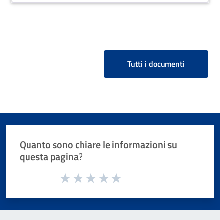
Tutti i documenti
Quanto sono chiare le informazioni su
questa pagina?
Valuta da 1 a 5 stelle la pagina
Valuta 1 stelle su 5
Valuta 2 stelle su 5
Valuta 3 stelle su 5
Valuta 4 stelle su 5
Valuta 5 stelle su 5