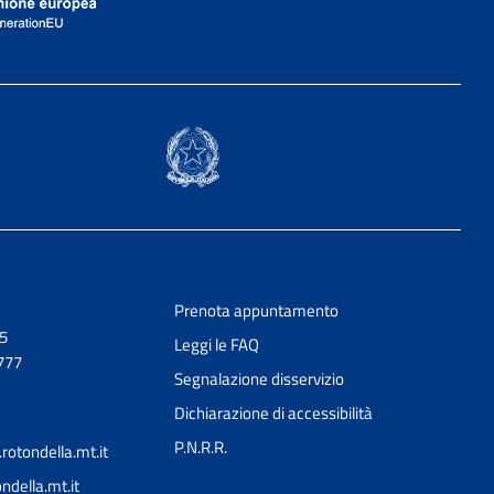
Prenota appuntamento
,5
Leggi le FAQ
777
Segnalazione disservizio
Dichiarazione di accessibilità
P.N.R.R.
otondella.mt.it
della.mt.it