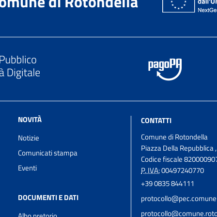
omune di Rotondella
NOVITÀ
CONTATTI
Comune di Rotondella
Notizie
Piazza Della Repubblica 
Comunicati stampa
Codice fiscale 82000090
Eventi
P. IVA:
00497240770
+39 0835 844111
DOCUMENTI E DATI
protocollo@pec.comune.r
protocollo@comune.roton
Albo pretorio