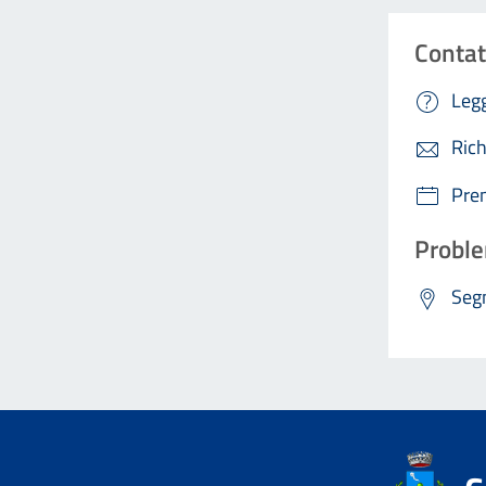
Contat
Legg
Rich
Pre
Proble
Segn