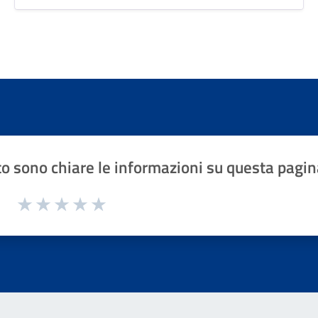
o sono chiare le informazioni su questa pagin
1 a 5 stelle la pagina
Valuta 1 stelle su 5
Valuta 2 stelle su 5
Valuta 3 stelle su 5
Valuta 4 stelle su 5
Valuta 5 stelle su 5