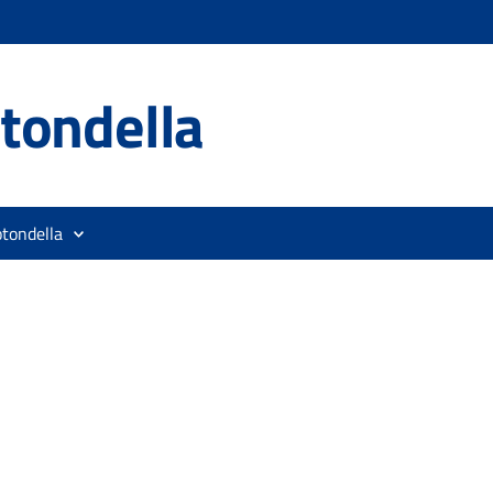
tondella
otondella