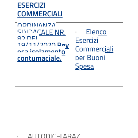
ESERCIZI
COMMERCIALI
ORDINANZA
·
Elenco
SINDACALE NR.
82 DEL
Esercizi
19/11/2020
Rev
Commerciali
oca isolamento
per Buoni
contumaciale.
Spesa
·
AUTODICHIARAZI